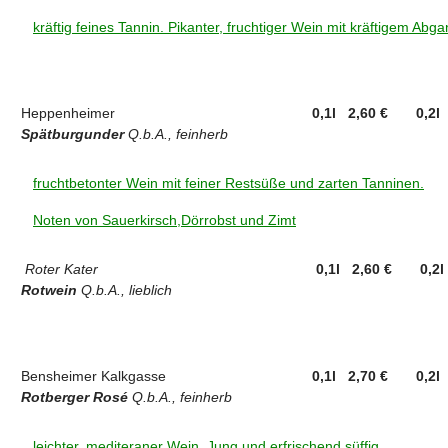
kräftig feines Tannin. Pikanter, fruchtiger Wein mit kräftigem Abg
Heppenheimer
0,1l 2,60 €
0,2l
Spätburgunder
Q.b.A.,
feinherb
fruchtbetonter Wein mit feiner Restsüße und zarten Tanninen.
Noten von Sauerkirsch,Dörrobst und Zimt
Roter Kater
0,1l 2,60 €
0,2l
Rotwein
Q.b.A.,
lieblich
Bensheimer Kalkgasse
0,1l 2,70 €
0,2l
Rotberger Rosé
Q.b.A.,
feinherb
leichter, mediteraner Wein. Jung und erfrischend süffig