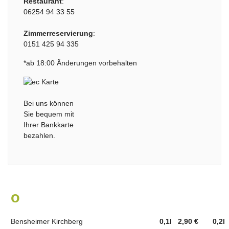
Restaurant
:
06254 94 33 55
Zimmerreservierung
:
0151 425 94 335
*ab 18:00 Änderungen vorbehalten
Bei uns können
Sie bequem mit
Ihrer Bankkarte
bezahlen.
o
ffene Weine - weiß -
Bensheimer Kirchberg
0,1l 2,90 €
0,2l