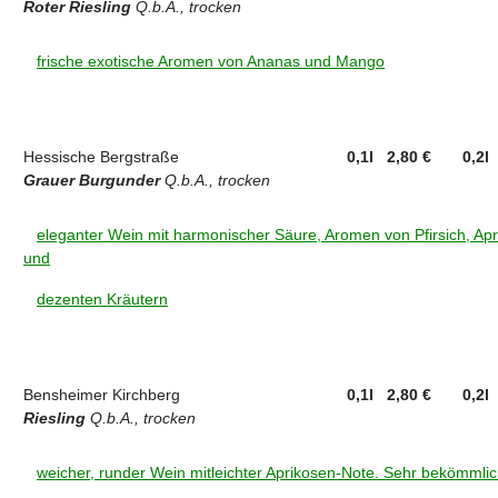
Roter Riesling
Q.b.A., trocken
frische exotische Aromen von Ananas und Mango
Hessische Bergstraße
0,1l 2,80 €
0,2l
Grauer Burgunder
Q.b.A., trocken
eleganter Wein mit harmonischer Säure, Aromen von Pfirsich, Ap
und
dezenten Kräutern
Bensheimer Kirchberg
0,1l 2,80 €
0,2l
Riesling
Q.b.A., trocken
weicher, runder Wein mitleichter Aprikosen-Note. Sehr bekömmli