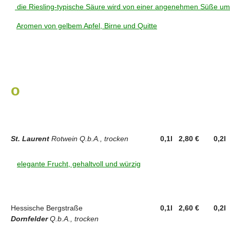
die Riesling-typische Säure wird von einer angenehmen Süße ums
Aromen von gelbem Apfel, Birne und Quitte
o
ffene Weine - rot und rosè -
St. Laurent
Rotwein Q.b.A., trocken
0,1l 2,80 €
0,2l
elegante Frucht, gehaltvoll und würzig
Hessische Bergstraße
0,1l 2,60 €
0,2l
Dornfelder
Q.b.A., trocken