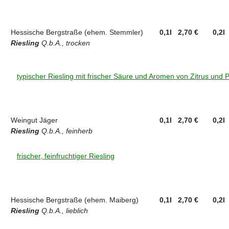
Hessische Bergstraße (ehem. Stemmler)
0,1l 2,70 €
0,2l
Riesling
Q.b.A., trocken
typischer Riesling mit frischer Säure und Aromen von Zitrus und P
Weingut Jäger
0,1l 2,70 €
0,2l
Riesling
Q.b.A., feinherb
frischer, feinfruchtiger Riesling
Hessische Bergstraße (ehem. Maiberg)
0,1l 2,70 €
0,2l
Riesling
Q.b.A., lieblich