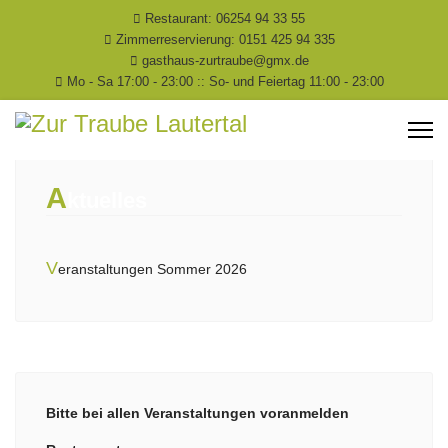
Restaurant: 06254 94 33 55
Zimmerreservierung: 0151 425 94 335
gasthaus-zurtraube@gmx.de
Mo - Sa 17:00 - 23:00 :: So- und Feiertag 11:00 - 23:00
A
ktuelles
V
eranstaltungen Sommer 2026
Bitte bei allen Veranstaltungen voranmelden